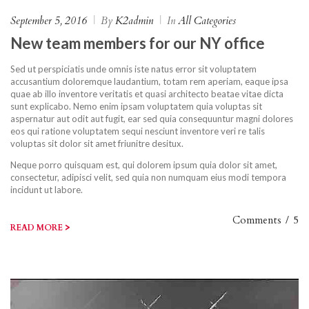
September 5, 2016
|
By
K2admin
|
In
All Categories
New team members for our NY office
Sed ut perspiciatis unde omnis iste natus error sit voluptatem
accusantium doloremque laudantium, totam rem aperiam, eaque ipsa
quae ab illo inventore veritatis et quasi architecto beatae vitae dicta
sunt explicabo. Nemo enim ipsam voluptatem quia voluptas sit
aspernatur aut odit aut fugit, ear sed quia consequuntur magni dolores
eos qui ratione voluptatem sequi nesciunt inventore veri re talis
voluptas sit dolor sit amet friunitre desitux.
Neque porro quisquam est, qui dolorem ipsum quia dolor sit amet,
consectetur, adipisci velit, sed quia non numquam eius modi tempora
incidunt ut labore.
Comments
/
5
>
READ MORE